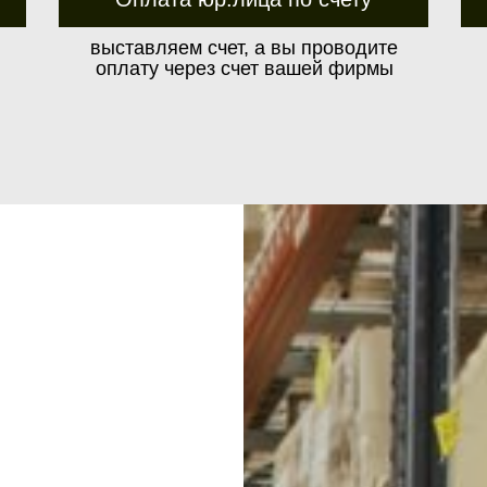
выставляем счет, а вы проводите
оплату через счет вашей фирмы
м до транспортной компании бесплатно
Условия транспортных компаний в Р
в зависимости от выбранной компан
Для этого от вас при заказе
необходимы следующие данные:
Стоимость ₽ будет зависеть от расстояния, веса 
За дополнительную плату можно застраховать гр
наименование ТК
Некоторые логистические компании предоставл
ФИО получателя
с хранением, сборкой и упаковкой грузов.
телефон получателя
Срок доставки может быть различным в зависимо
паспортные данные серия
Предоставляют возможность отслеживания движе