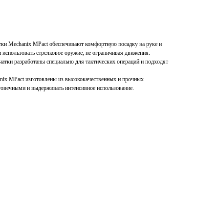
тки Mechanix MPact обеспечивают комфортную посадку на руке и
использовать стрелковое оружие, не ограничивая движения.
атки разработаны специально для тактических операций и подходят
nix MPact изготовлены из высококачественных и прочных
говечными и выдерживать интенсивное использование.