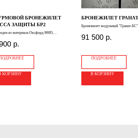
РМОВОЙ БРОНЕЖИЛЕТ
БРОНЕЖИЛЕТ ГРАНАТ
ССА ЗАЩИТЫ БР2
Бронежилет модульный "Гранат-БС"
быстрого сброса.
еден из материала Оксфорд 900D,
91 500
р.
чивающего высокую прочность и
ечность, он также оснащен стропами
900
р.
для установки различных
ков. Совместим с несколькими типами
лит, включая Атлант, Щелковские, Гранит и
ПОДРОБНЕЕ
ПОДРОБНЕЕ
ческие.
В КОРЗИНУ
В КОРЗИНУ