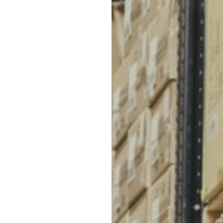
и номер / для ПЭК и Деловые
Линии
Мы доставляем свою продукцию (жилеты, костюмы с 
наименование пункта выдачи
снаряжение для охоты или рыбалки, чехлы, кобура, 
для СДЭК
во многие города России. Вот некоторые из них: Мо
Новосибирск, Красноярск, Владивосток, Ростов-на-
Калининград, Челябинск, Омск, Краснодар, Сочи, К
Курган, Петрозаводск, Вологда, Архангельск, Барна
Подольск, Балашиха.
Если вы не уверены, 
свяжитесь с нами для
Мы с радостью поможе