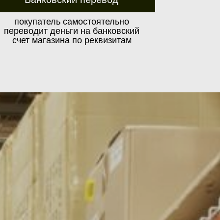
покупатель самостоятельно
переводит деньги на банковский
счет магазина по реквизитам
оссии могут варьироваться
ии.
и габаритов груза.
Доставка по Москве и Московской
уз от утраты или повреждений.
области в кратчайшие сроки
яют возможность, связанные
сти от многих факторов.
ния груза на всем пути.