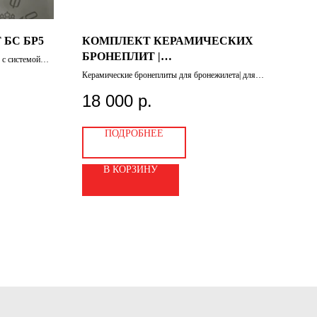
 БС БР5
КОМПЛЕКТ КЕРАМИЧЕСКИХ
БР
БРОНЕПЛИТ |
КО
 с системой
БРОНЕПЛАСТИНЫ БР5
ВО
Керамические бронеплиты для бронежилета| для
Компл
плитника | для жилета
котор
площад
18 000
р.
11
собст
ПОДРОБНЕЕ
В КОРЗИНУ