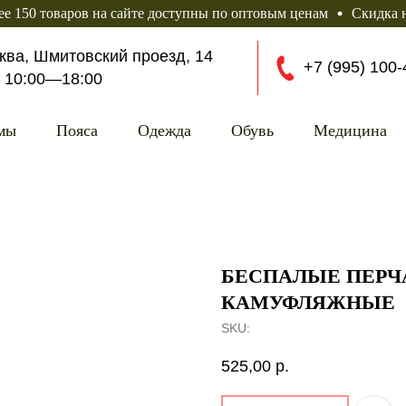
варов на сайте доступны по оптовым ценам
Скидка на броне
сква, Шмитовский проезд, 14
+7 (995) 100-
10
:00—18:0
0
мы
Пояса
Одежда
Обувь
Медицина
БЕСПАЛЫЕ ПЕРЧ
КАМУФЛЯЖНЫЕ
SKU:
525,00
р.