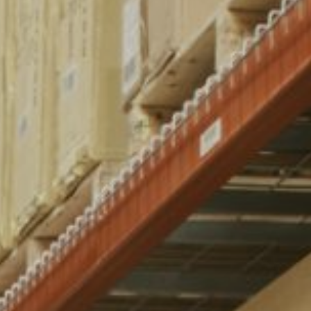
системой molle, аксессуары, обувь, подсумки,
перчатки, сумки, куртки с карманами)
сква, Санкт-Петербург, Екатеринбург,
Дону, Казань, Нижний Новгород, Самара, Уфа,
иров, Тюмень, Пермь, Ярославль, Ижевск,
ул, Кемерово, Томск, Иркутск, Красногорск,
доставляется ли наша продукция в ваш город, пожалуйста,
 уточнения информации доставки в ваш регион.
м вам сделать заказ и ответим на все ваши вопросы