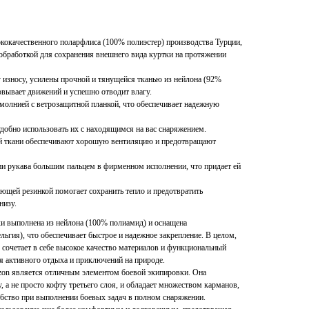
ококачественного поларфлиса (100% полиэстер) производства Турции,
обработкой для сохранения внешнего вида куртки на протяжении
износу, усилены прочной и тянущейся тканью из нейлона (92%
ковывает движений и успешно отводит влагу.
молнией с ветрозащитной планкой, что обеспечивает надежную
добно использовать их с находящимся на вас снаряжением.
ой ткани обеспечивают хорошую вентиляцию и предотвращают
ии рукава большим пальцем в фирменном исполнении, что придает ей
ающей резинкой помогает сохранить тепло и предотвратить
низу.
ки выполнена из нейлона (100% полиамид) и оснащена
ия), что обеспечивает быстрое и надежное закрепление. В целом,
n сочетает в себе высокое качество материалов и функциональный
я активного отдыха и приключений на природе.
rizon является отличным элементом боевой экипировки. Она
 а не просто кофту третьего слоя, и обладает множеством карманов,
обство при выполнении боевых задач в полном снаряжении.