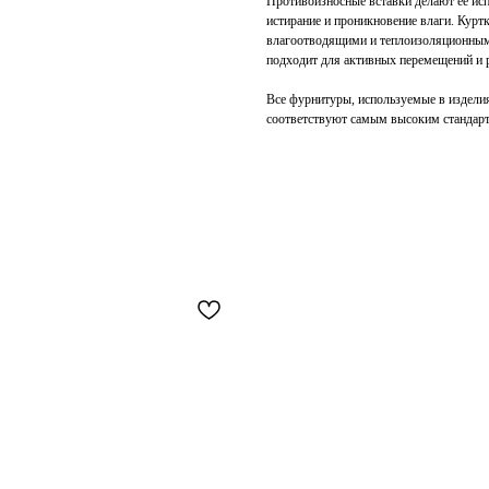
Противоизносные вставки делают ее ис
истирание и проникновение влаги. Курт
влагоотводящими и теплоизоляционными
подходит для активных перемещений и 
Все фурнитуры, используемые в издели
соответствуют самым высоким стандарт