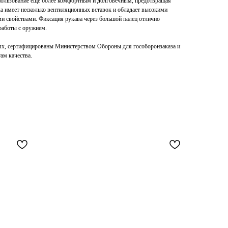
пользование еще более комфортным и долговечным, предотвращая
ка имеет несколько вентиляционных вставок и обладает высокими
 свойствами. Фиксация рукава через большой палец отлично
работы с оружием.
ях, сертифицированы Министерством Обороны для гособоронзаказа и
ам качества.