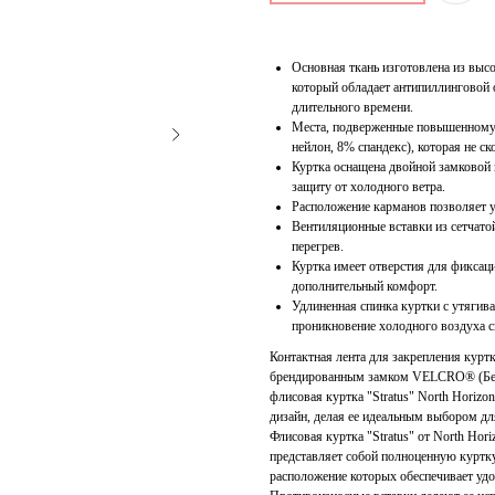
Основная ткань изготовлена из выс
который обладает антипиллинговой 
длительного времени.
Места, подверженные повышенному 
нейлон, 8% спандекс), которая не с
Куртка оснащена двойной замковой 
защиту от холодного ветра.
Расположение карманов позволяет у
Вентиляционные вставки из сетчат
перегрев.
Куртка имеет отверстия для фиксац
дополнительный комфорт.
Удлиненная спинка куртки с утягив
проникновение холодного воздуха с
Контактная лента для закрепления курт
брендированным замком VELCRO® (Бельг
флисовая куртка "Stratus" North Horizo
дизайн, делая ее идеальным выбором дл
Флисовая куртка "Stratus" от North Ho
представляет собой полноценную куртку,
расположение которых обеспечивает уд