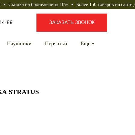
ка на бронежелеты 10%
Более 150 товаров на сайте доступн
44-89
ЗАКАЗАТЬ ЗВОНОК
Наушники
Перчатки
Ещё
А STRATUS