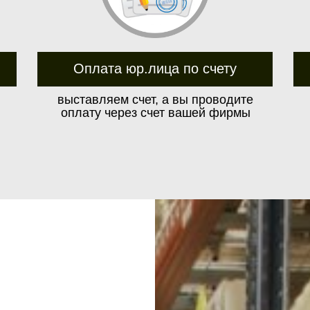
Оплата юр.лица по счету
выставляем счет, а вы проводите
оплату через счет вашей фирмы
м до транспортной компании бесплатно
Условия транспортных компаний в Р
в зависимости от выбранной компан
Для этого от вас при заказе
необходимы следующие данные:
Стоимость ₽ будет зависеть от расстояния, веса 