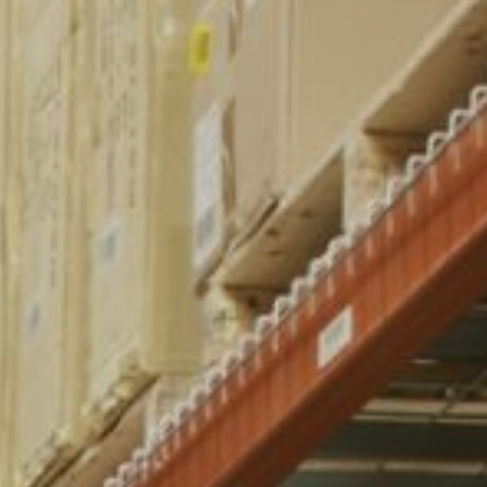
уз от утраты или повреждений.
области в кратчайшие сроки
яют возможность, связанные
сти от многих факторов.
ния груза на всем пути.
системой molle, аксессуары, обувь, подсумки,
перчатки, сумки, куртки с карманами)
сква, Санкт-Петербург, Екатеринбург,
Дону, Казань, Нижний Новгород, Самара, Уфа,
иров, Тюмень, Пермь, Ярославль, Ижевск,
ул, Кемерово, Томск, Иркутск, Красногорск,
доставляется ли наша продукция в ваш город, пожалуйста,
 уточнения информации доставки в ваш регион.
м вам сделать заказ и ответим на все ваши вопросы