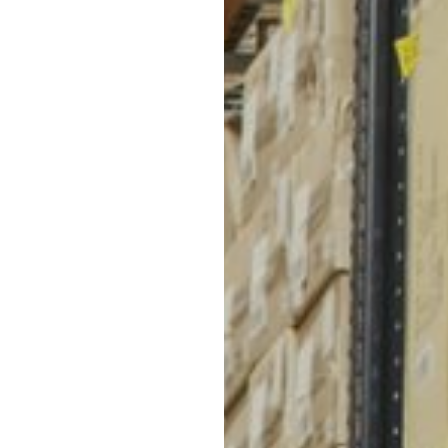
За дополнительную плату можно застраховать гр
наименование ТК
Некоторые логистические компании предоставл
ФИО получателя
с хранением, сборкой и упаковкой грузов.
телефон получателя
Срок доставки может быть различным в зависимо
паспортные данные серия
Предоставляют возможность отслеживания движе
и номер / для ПЭК и Деловые
Линии
Мы доставляем свою продукцию (жилеты, костюмы с 
наименование пункта выдачи
снаряжение для охоты или рыбалки, чехлы, кобура, 
для СДЭК
во многие города России. Вот некоторые из них: Мо
Новосибирск, Красноярск, Владивосток, Ростов-на-
Калининград, Челябинск, Омск, Краснодар, Сочи, К
Курган, Петрозаводск, Вологда, Архангельск, Барна
Подольск, Балашиха.
Если вы не уверены, 
свяжитесь с нами для
Мы с радостью поможе