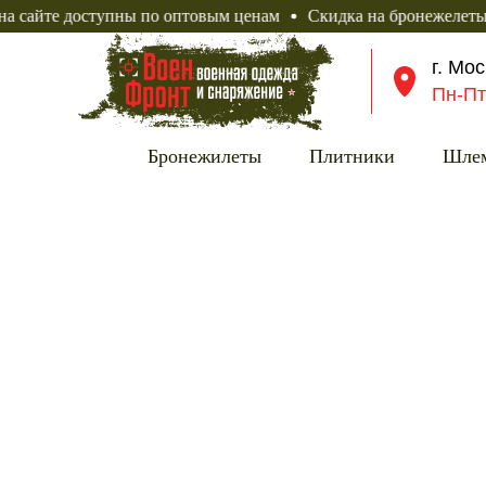
 доступны по оптовым ценам
Скидка на бронежелеты 10%
г. Мо
Пн-Пт
Бронежилеты
Плитники
Шле