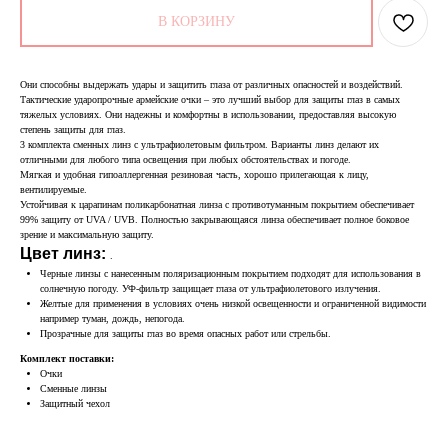
В КОРЗИНУ
Они способны выдержать удары и защитить глаза от различных опасностей и воздействий.
Тактические ударопрочные армейские очки – это лучший выбор для защиты глаз в самых
тяжелых условиях. Они надежны и комфортны в использовании, предоставляя высокую
степень защиты для глаз.
3 комплекта сменных линз с ультрафиолетовым фильтром. Варианты линз делают их
отличными для любого типа освещения при любых обстоятельствах и погоде.
Мягкая и удобная гипоаллергенная резиновая часть, хорошо прилегающая к лицу,
вентилируемые.
Устойчивая к царапинам поликарбонатная линза с противотуманным покрытием обеспечивает
99% защиту от UVA / UVB. Полностью закрывающаяся линза обеспечивает полное боковое
зрение и максимальную защиту.
Цвет линз:
.
Черные линзы с нанесенным поляризационным покрытием подходят для использования в
солнечную погоду. УФ-фильтр защищает глаза от ультрафиолетового излучения.
Желтые для применения в условиях очень низкой освещенности и ограниченной видимости
например туман, дождь, непогода.
Прозрачные для защиты глаз во время опасных работ или стрельбы.
Комплект поставки:
Очки
Сменные линзы
Защитный чехол