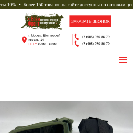
ы 10%
Более 150 товаров на сайте доступны по оптовым цена
ЗАКАЗАТЬ ЗВОНОК
г. Москва, Шмитовский
+7 (985) 970-86-79
проезд, 14
+7 (495) 970-86-79
Пн-Пт
10
:00—18:00