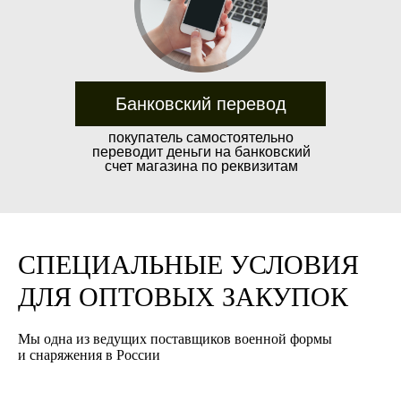
Банковский перевод
покупатель самостоятельно
переводит деньги на банковский
счет магазина по реквизитам
Довозим до транспортной
СПЕЦИАЛЬНЫЕ УСЛОВИЯ
Условия транспортных компаний
компании бесплатно
в России могут варьироваться
ДЛЯ ОПТОВЫХ ЗАКУПОК
в зависимости от выбранной
Производим отправки по всей России
компании.
Мы одна из ведущих поставщиков военной формы
в день оплаты, при помощи:
и снаряжения в России
Деловые Линии
ПЭК