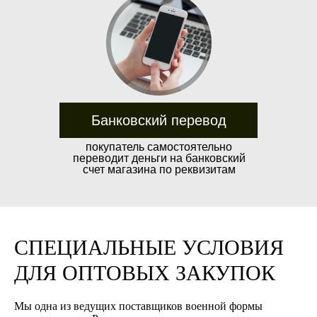
Банковский перевод
покупатель самостоятельно
переводит деньги на банковский
счет магазина по реквизитам
Довозим до транспортной
СПЕЦИАЛЬНЫЕ УСЛОВИЯ
Условия транспортных компаний
компании бесплатно
в России могут варьироваться
ДЛЯ ОПТОВЫХ ЗАКУПОК
в зависимости от выбранной
Производим отправки по всей России
компании.
Мы одна из ведущих поставщиков военной формы
в день оплаты, при помощи: