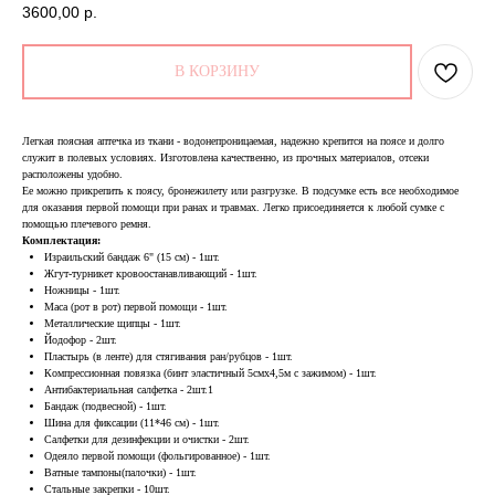
3600,00
р.
В КОРЗИНУ
Легкая поясная аптечка из ткани - водонепроницаемая, надежно крепится на поясе и долго
служит в полевых условиях. Изготовлена качественно, из прочных материалов, отсеки
расположены удобно.
Ее можно прикрепить к поясу, бронежилету или разгрузке. В подсумке есть все необходимое
для оказания первой помощи при ранах и травмах. Легко присоединяется к любой сумке с
помощью плечевого ремня.
Комплектация:
Израильский бандаж 6" (15 см) - 1шт.
Жгут-турникет кровоостанавливающий - 1шт.
Ножницы - 1шт.
Маса (рот в рот) первой помощи - 1шт.
Металлические щипцы - 1шт.
Йодофор - 2шт.
Пластырь (в ленте) для стягивания ран/рубцов - 1шт.
Компрессионная повязка (бинт эластичный 5смх4,5м с зажимом) - 1шт.
Антибактериальная салфетка - 2шт.1
Бандаж (подвесной) - 1шт.
Шина для фиксации (11*46 см) - 1шт.
Салфетки для дезинфекции и очистки - 2шт.
Одеяло первой помощи (фольгированное) - 1шт.
Ватные тампоны(палочки) - 1шт.
Стальные закрепки - 10шт.