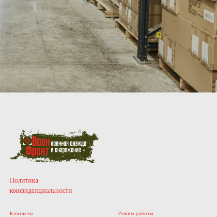
Самара, Уфа, Калининград,
Челябинск, Омск, Краснодар, Сочи,
Киров, Тюмень, Пермь, Ярославль,
Ижевск, Курган, Петрозаводск,
Вологда, Архангельск, Барнаул,
Кемерово, Томск, Иркутск,
Красногорск, Подольск, Балашиха.
Политика
конфиденциальности
Контакты
Режим работы