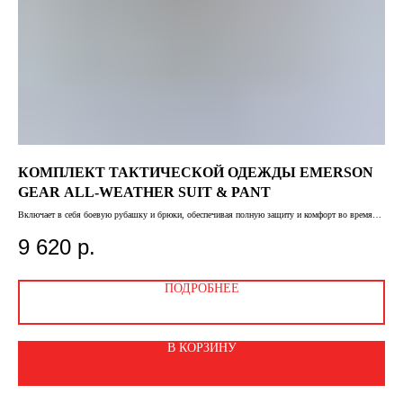
КОМПЛЕКТ ТАКТИЧЕСКОЙ ОДЕЖДЫ EMERSON
Б
GEAR ALL-WEATHER SUIT & PANT
Пред
орга
Включает в себя боевую рубашку и брюки, обеспечивая полную защиту и комфорт во время
оско
2
тактических операций
9 620
р.
ПОДРОБНЕЕ
В КОРЗИНУ