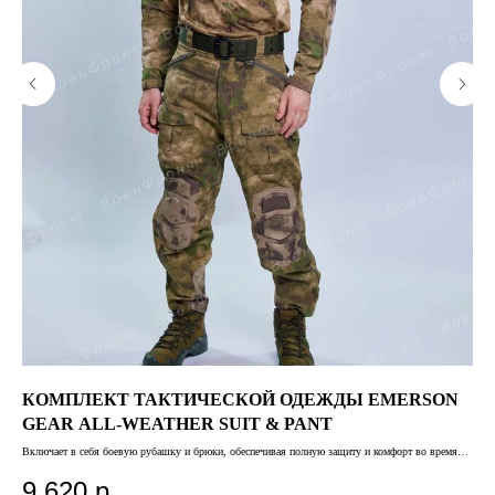
КОМПЛЕКТ ТАКТИЧЕСКОЙ ОДЕЖДЫ EMERSON
К
GEAR ALL-WEATHER SUIT & PANT
Б
Включает в себя боевую рубашку и брюки, обеспечивая полную защиту и комфорт во время
Кера
тактических операций
9 620
р.
1