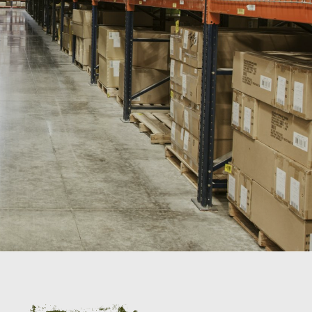
вопросы
снаряжение для охоты или рыбалки,
чехлы, кобура, перчатки, сумки,
куртки с карманами) во многие
города России. Вот некоторые из них:
Москва, Санкт-Петербург,
Екатеринбург, Новосибирск,
Красноярск, Владивосток, Ростов-на-
Дону, Казань, Нижний Новгород,
Самара, Уфа, Калининград,
Челябинск, Омск, Краснодар, Сочи,
Киров, Тюмень, Пермь, Ярославль,
Ижевск, Курган, Петрозаводск,
Вологда, Архангельск, Барнаул,
Кемерово, Томск, Иркутск,
Красногорск, Подольск, Балашиха.