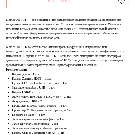
В КОРЗИНУ
Matrice 300 RTK — это революционная коммерческая полетная платформа, вдохновленная
передовыми авиационными технологиями. Его исключительное время полета в 55 минут и
передовые возможности искусственного интеллекта (ИИ) устанавливают новый эталон в
отрасли. Система обнаружения и позиционирования в шести направлениях обеспечивает
непревзойденную точность и безопасность.
Matrice 300 RTK сочетает в себе интеллектуальные функции с непревзойденной
производительностью и надежностью, открывая новые возможности для профессиональных
применений. В версии Matrice 300 RTK + Zenmuse H20N стандартная полетная платформа
дополнена высокопроизводительной камерой H20N, что делает ее идеальным решением для
требовательных задач аэрофотосъемки, картографирования и инспекций.
Комплектация:
Корпус дрона – 1 шт.
Камера Zenmuse H20N – 1 шт.
Пульт DJI Smart Controller Enterprise – 1 шт.
Зарядное устройство USB – 1 шт.
Кабель USB-C – 1 шт.
Аккумулятор Intelligent Battery WB37 – 2 шт.
Аккумулятор TB60 – 2 шт.
Пропеллер 2110 (по часов. стрелке) – 2 шт.
Пропеллер 2110 (против часов. стрелки) – 2 шт.
Посадочное шасси – 2 шт.
Запасная крышка джойстика (пара) – 1 шт.
Запасная лопатка пропеллера – 2 шт.
Запасной амортизатор стабилизатора – 4 шт.
Кабель USB (с 2 портами типа A) – 1 шт.