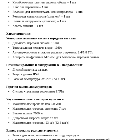
Калибровочная пластина системы обзора – 1 шт.
Кейс для переноски – 1 шт.
Ремешок для интеллектуального контроллера – 1 шт.
Резиновая крышка порта (комплект) – 1 шт.
Винты и инструменты (комплект) – 1 шт.
Кабель питания – 1 шт.
Характеристики:
Усовершенствованная система передачи сигнала
Дальность передачи сигнала: 15 км
Трехканальная передача видео: 1080p
Автопереключение в режиме реального времени: 2,4/5,8 ГГц
Алгоритм шифрования AES-256 для безопасной передачи данных
Позиционирование и обнаружение в 6 направлениях
Дисплей полетных данных
Защита уровня IP45
Рабочая температура: от -20°C до +50°C
Горячая замена аккумуляторов
Система управления состоянием БПЛА
Улучшенные полетные характеристики
Максимальное время полета: 50 мин
Максимальная скорость снижения: 7 м/с
Высота полета: 7000 м
Допустимая скорость ветра: 12 м/с
Максимальная скорость: 23 м/с (82,8 км/ч)
Запись в режиме реального времени
Запись действий, выполняемых по ходу маршрута
Создание файлов с готовыми маршрутами для автоматических инспекций