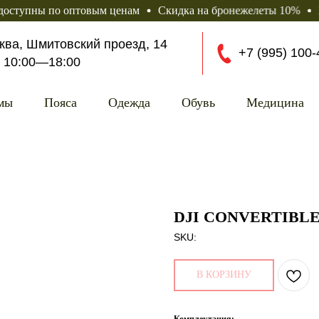
ы по оптовым ценам
Скидка на бронежелеты 10%
Более 15
сква, Шмитовский проезд, 14
+7 (995) 100-
10
:00—18:0
0
мы
Пояса
Одежда
Обувь
Медицина
DJI CONVERTIBL
SKU:
В КОРЗИНУ