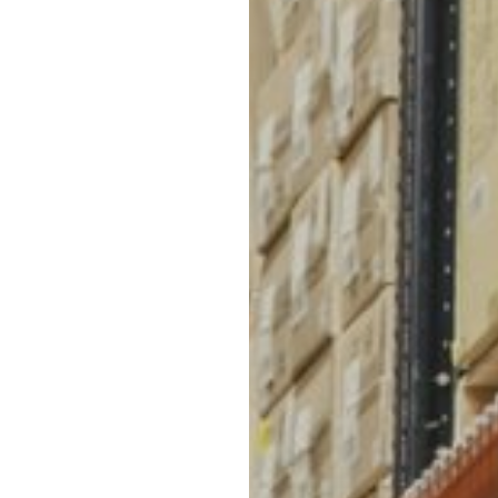
для СДЭК
во многие города России. Вот некоторые из них: Мо
Новосибирск, Красноярск, Владивосток, Ростов-на-
Калининград, Челябинск, Омск, Краснодар, Сочи, К
Курган, Петрозаводск, Вологда, Архангельск, Барна
Подольск, Балашиха.
Если вы не уверены, 
свяжитесь с нами для
Мы с радостью поможе