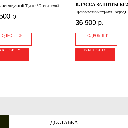
КЛАССА ЗАЩИТЫ БР2
илет модульный "Гранат-БС" с системой
го сброса.
Произведен из материала Оксфорд 
500
р.
обеспечивающего высокую прочнос
долговечность, он также оснащен с
36 900
р.
MOLLE для установки различных
подсумков. Совместим с нескольки
бронеплит, включая Атлант, Щелков
ПОДРОБНЕЕ
ПОДРОБНЕЕ
керамические.
В КОРЗИНУ
В КОРЗИНУ
ДОСТАВКА