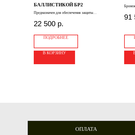
БАЛЛИСТИКОЙ БР2
Бронеж
быстро
жилета| для
Предназначен для обеспечения защиты
91 
военнослужащих, сотрудников
правоохранительных органов и охранной службы.
22 500
р.
Этот бронежилет обеспечивает высокий уровень
защиты от пуль, осколков и других опасных
факторов.
ПОДРОБНЕЕ
В КОРЗИНУ
ОПЛАТА