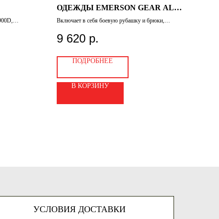
ОДЕЖДЫ EMERSON GEAR ALL-
БР
WEATHER SUIT & PANT
900D,
Включает в себя боевую рубашку и брюки,
Броне
ть и
обеспечивая полную защиту и комфорт во время
котор
тропами
тактических операций
износо
9 620
р.
45
ми типами
ские, Гранит и
ПОДРОБНЕЕ
В КОРЗИНУ
УСЛОВИЯ ДОСТАВКИ