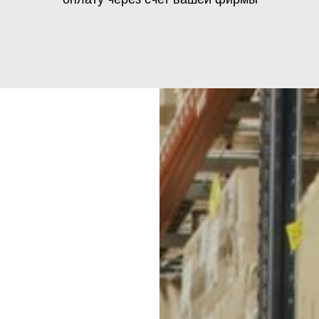
м до транспортной компании бесплатно
Условия транспортных компаний в Р
в зависимости от выбранной компан
Для этого от вас при заказе
необходимы следующие данные:
Стоимость ₽ будет зависеть от расстояния, веса 
За дополнительную плату можно застраховать гр
наименование ТК
Некоторые логистические компании предоставл
ФИО получателя
с хранением, сборкой и упаковкой грузов.
телефон получателя
Срок доставки может быть различным в зависимо
паспортные данные серия
Предоставляют возможность отслеживания движе
и номер / для ПЭК и Деловые
Линии
Мы доставляем свою продукцию (жилеты, костюмы с 
наименование пункта выдачи
снаряжение для охоты или рыбалки, чехлы, кобура, 