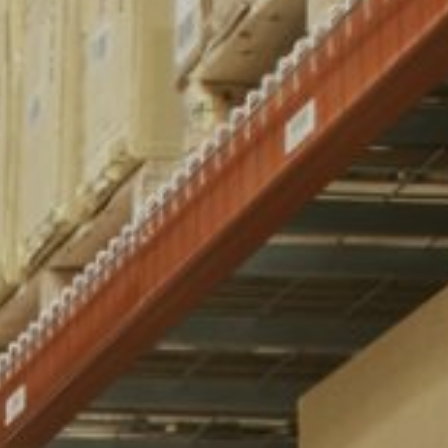
сква, Санкт-Петербург, Екатеринбург,
Дону, Казань, Нижний Новгород, Самара, Уфа,
иров, Тюмень, Пермь, Ярославль, Ижевск,
ул, Кемерово, Томск, Иркутск, Красногорск,
доставляется ли наша продукция в ваш город, пожалуйста,
 уточнения информации доставки в ваш регион.
м вам сделать заказ и ответим на все ваши вопросы