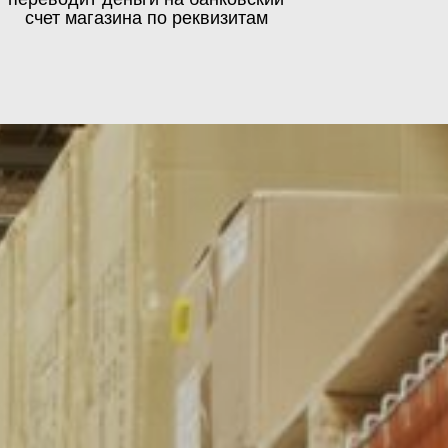
счет магазина по реквизитам
оссии могут варьироваться
ии.
и габаритов груза.
Доставка по Москве и Московской
уз от утраты или повреждений.
области в кратчайшие сроки
яют возможность, связанные
сти от многих факторов.
ния груза на всем пути.
системой molle, аксессуары, обувь, подсумки,
перчатки, сумки, куртки с карманами)