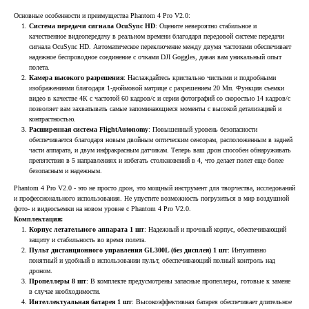
Основные особенности и преимущества Phantom 4 Pro V2.0:
Система передачи сигнала OcuSync HD
: Оцените невероятно стабильное и
качественное видеопередачу в реальном времени благодаря передовой системе передачи
сигнала OcuSync HD. Автоматическое переключение между двумя частотами обеспечивает
надежное беспроводное соединение с очками DJI Goggles, давая вам уникальный опыт
полета.
Камера высокого разрешения
: Наслаждайтесь кристально чистыми и подробными
изображениями благодаря 1-дюймовой матрице с разрешением 20 Мп. Функция съемки
видео в качестве 4К с частотой 60 кадров/с и серии фотографий со скоростью 14 кадров/с
позволяет вам захватывать самые запоминающиеся моменты с высокой детализацией и
контрастностью.
Расширенная система FlightAutonomy
: Повышенный уровень безопасности
обеспечивается благодаря новым двойным оптическим сенсорам, расположенным в задней
части аппарата, и двум инфракрасным датчикам. Теперь ваш дрон способен обнаруживать
препятствия в 5 направлениях и избегать столкновений в 4, что делает полет еще более
безопасным и надежным.
Phantom 4 Pro V2.0 - это не просто дрон, это мощный инструмент для творчества, исследований
и профессионального использования. Не упустите возможность погрузиться в мир воздушной
фото- и видеосъемки на новом уровне с Phantom 4 Pro V2.0.
Комплектация:
Корпус летательного аппарата 1 шт
: Надежный и прочный корпус, обеспечивающий
защиту и стабильность во время полета.
Пульт дистанционного управления GL300L (без дисплея) 1 шт
: Интуитивно
понятный и удобный в использовании пульт, обеспечивающий полный контроль над
дроном.
Пропеллеры 8 шт
: В комплекте предусмотрены запасные пропеллеры, готовые к замене
в случае необходимости.
Интеллектуальная батарея 1 шт
: Высокоэффективная батарея обеспечивает длительное