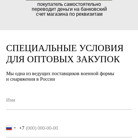
покупатель самостоятельно
переводит деньги на банковский
счет магазина по реквизитам
Довозим до транспортной
СПЕЦИАЛЬНЫЕ УСЛОВИЯ
Условия транспортных компаний
компании бесплатно
в России могут варьироваться
ДЛЯ ОПТОВЫХ ЗАКУПОК
в зависимости от выбранной
Производим отправки по всей России
компании.
Мы одна из ведущих поставщиков военной формы
в день оплаты, при помощи:
и снаряжения в России
Деловые Линии
ПЭК
СДЭК
Magic Trans
Для этого от вас при заказе
необходимы следующие данные:
+7
наименование ТК