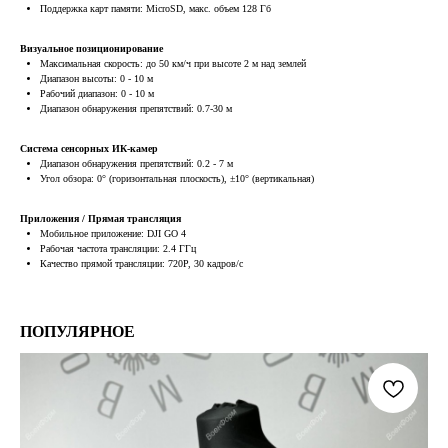
Поддержка карт памяти: MicroSD, макс. объем 128 Гб
Визуальное позиционирование
Максимальная скорость: до 50 км/ч при высоте 2 м над землей
Диапазон высоты: 0 - 10 м
Рабочий диапазон: 0 - 10 м
Диапазон обнаружения препятствий: 0.7-30 м
Система сенсорных ИК-камер
Диапазон обнаружения препятствий: 0.2 - 7 м
Угол обзора: 0° (горизонтальная плоскость), ±10° (вертикальная)
Приложения / Прямая трансляция
Мобильное приложение: DJI GO 4
Рабочая частота трансляции: 2.4 ГГц
Качество прямой трансляции: 720P, 30 кадров/с
ПОПУЛЯРНОЕ