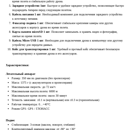
время полета и стабильную работу дрона.
Зарядное устройство 1шт
: Быстрое и удобное зарядное устройство, позволяющее быстро
подзарядить батарею перед следующим полетом.
Кабель питания 1 шт
: Необходимый компонент для подключения зарядного устройства
к источнику питания.
Фиксатор подвеса 1 шт
: Обеспечивает стабильное крепление камеры или других
аксессуаров к корпусу дрона во время полета.
Карта памяти microSD 1 шт
: Позволяет записывать и хранить видео и фотографии,
снятые во время полета.
Кабель Micro USB 1 шт
: Необходим для подключения дрона к компьютеру или другому
устройству для передачи данных.
Кейс для транспортировки 1 шт
: Удобный и прочный кейс обеспечивает безопасную
транспортировку и хранение дрона и его аксессуаров.
Характеристики:
Летательный аппарат
Размер: 350 мм по диагонали (без пропеллеров)
Масса: 1375 г (с аккумулятором и пропеллерами)
Максимальная скорость: до 72 км/ч
Максимальная высота полета: 6000 м
Максимальное время полета: около 30 минут
Точность зависания: ±0.1 м (вертикальная) или ±0.3 м (горизонтальная)
Рабочая температура: 0...+40°C
Режим GPS: GPS / ГЛОНАСС
Подвес
Стабилизация: 3-осевая (наклон, поворот, сгибание)
Контролируемый диапазон наклона: от -90° до +30°