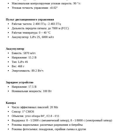
Максимальная контролируемая угловая скорость: 90 °/с
Угловая точность управления: ±0.02°
Пульт дистанционного управления
Рабочая частота: 2.400 ГГц - 2.483 ГГц
Дальность передачи сигнала: до 7000 м (FCC)
Рабочая температура: 0 ~ 40 °C
Аккумулятор: LiPo 2S, 6000 мАч
Аккумулятор
Емкость: 5870 мАч
Напряжение: 15.2 В
Тип: LiPo 4S
Вес: 468 г
Энергоемкость: 89.2 Вт/ч
Зарядное устройство
Напряжение: 17.5 В
Номинальная мощность: 100 Вт
Камера
Число эффективных пикселей: 20 Мп
Сенсор: 1” CMOS
Объектив: угол обзора 84°, f/2.8 - f/11
Выдержка: 8 - 1/2000 с (механический затвор); 8 - 1/8000 с (электронный затвор)
Режимы видеосъемки: различные разрешения и битрейты
Режимы фотосъемки: покадровая, серийная съемка и другие