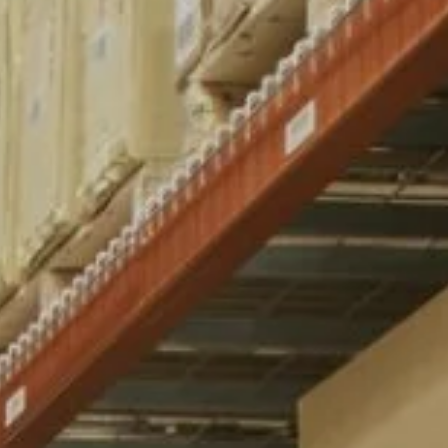
которые из них: Москва, Санкт-Петербург,
ивосток, Ростов-на-Дону, Казань, Нижний
к, Омск, Краснодар, Сочи, Киров, Тюмень,
ск, Вологда, Архангельск, Барнаул,
ьск, Балашиха.
доставляется ли наша продукция в ваш город, пожалуйста,
 уточнения информации доставки в ваш регион.
м вам сделать заказ и ответим на все ваши вопросы