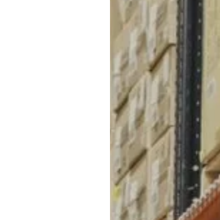
для СДЭК
с карманами) во многие города России. Вот не
Екатеринбург, Новосибирск, Красноярск, Влад
Новгород, Самара, Уфа, Калининград, Челябинс
Пермь, Ярославль, Ижевск, Курган, Петрозавод
Кемерово, Томск, Иркутск, Красногорск, Подол
Если вы не уверены, 
свяжитесь с нами для
Мы с радостью поможе