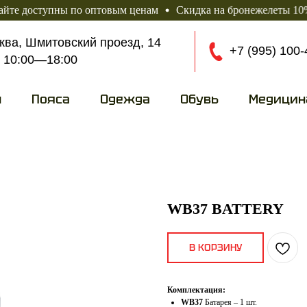
ступны по оптовым ценам
Скидка на бронежелеты 10%
Боле
сква, Шмитовский проезд, 14
+7 (995) 100-
10
:00—18:0
0
ы
Пояса
Одежда
Обувь
Медицин
WB37 BATTERY
В КОРЗИНУ
Комплектация:
WB37
Батарея – 1 шт.