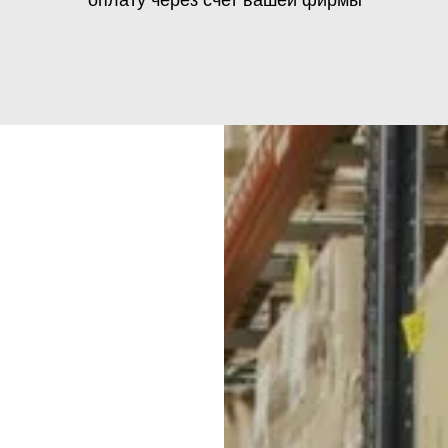
им до транспортной компании бесп
Условия транспортных компаний 
варьироваться в зависимости от
Для этого от вас при заказе
необходимы следующие данные:
Стоимость ₽ будет зависеть от расстояния, веса 
Д
За дополнительную плату можно застраховать гр
наименование ТК
Некоторые логистические компании предоставл
ФИО получателя
с хранением, сборкой и упаковкой грузов.
телефон получателя
Срок доставки может быть различным в зависимо
паспортные данные серия
Предоставляют возможность отслеживания движе
и номер / для ПЭК и Деловые
Линии
Мы доставляем свою продукцию (жилеты, костю
наименование пункта выдачи
подсумки, снаряжение для охоты или рыбалки,