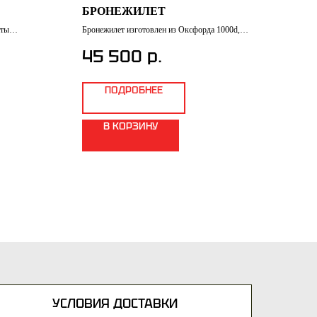
БРОНЕЖИЛЕТ
Броне
быстр
иты
Бронежилет изготовлен из Оксфорда 1000d,
91
который обеспечивает высокую прочность и
анной службы.
износостойкость.
р.
45 500
кий уровень
опасных
ПОДРОБНЕЕ
В КОРЗИНУ
УСЛОВИЯ ДОСТАВКИ