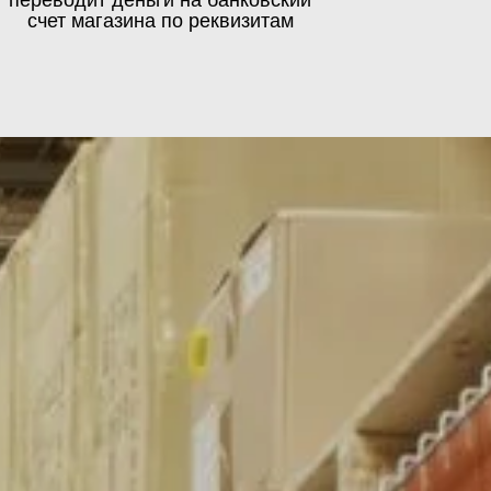
счет магазина по реквизитам
латно
в России могут
 выбранной компании.
и габаритов груза.
оставка по Москве и Московской
уз от утраты или повреждений.
области в кратчайшие сроки
яют возможность, связанные
сти от многих факторов.
ния груза на всем пути.
мы с системой molle, аксессуары, обувь,
 чехлы, кобура, перчатки, сумки, куртки