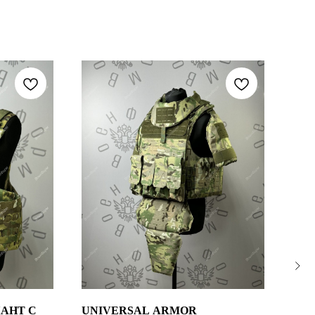
АНТ С
UNIVERSAL ARMOR
БРО