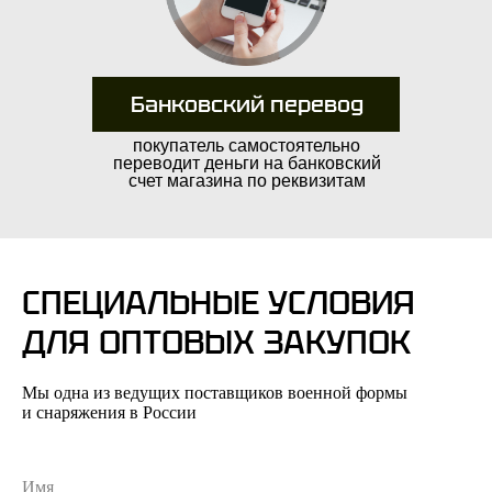
Банковский перевод
покупатель самостоятельно
переводит деньги на банковский
счет магазина по реквизитам
Довозим до транспортной
СПЕЦИАЛЬНЫЕ УСЛОВИЯ
Условия транспортных
компании бесплатно
компаний в России могут
ДЛЯ ОПТОВЫХ ЗАКУПОК
варьироваться в зависимости
Производим отправки по всей России
от выбранной компании.
Мы одна из ведущих поставщиков военной формы
в день оплаты, при помощи:
и снаряжения в России
Деловые Линии
ПЭК
СДЭК