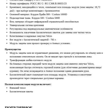
Номер сертификата: POCC RU C- RU.C308.B.00055/23
Бронепакет, находящийся в чехле, охватывает всю площадь модуля (зона защиты: 18,72
дм2) - при выборе комплектации с бронежилетом
Основной материал: Кордон Прайм 900 / Cordura 1000D
Подкладочная ткань: Кордон 500 / Cordura 500D
Весь материал обладает инфракрасной отражательной способностью
Универсальная система крепления
Регулировка под индивидуальные анатомические особенности
Возможность извлечения баллистических пакетов для замены или чистки чехла
Качественные и надежные липучки Velcro
Вес модуля с баллистической защитой - 785 г.
Модуль защиты шеи прошел проверку в боевых условиях.
Преимущества
Модуль защиты шеи не ограничивает движения, его можно регулировать по объему шеи и
положению относительно жилета. Он не мешает при стрельбе в положении лежа.
Трансформация шейно-плечевого модуля
На боковых сторонах передней части модуля защиты шеи имеются липучки Velcro,
позволяющие быстро отстегнуть горловой платок (для облегчения дыхания/приема пищи/
курения). Он легко возвращается в боевое положение одним движением руки.
Баллистический пакет охватывает всю площадь модуля. Установка и извлечение
производятся через специальные доступные карманы.
Полная комплектация модуля включает:
Внешний чехол
Баллистические пакеты
ПОПУЛЯРНОЕ