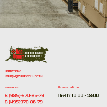
Краснодар, Сочи, Киров, Тюмень,
Пермь, Ярославль, Ижевск,
Курган, Петрозаводск, Вологда,
Архангельск, Барнаул, Кемерово,
Томск, Иркутск, Красногорск,
Подольск, Балашиха.
Политика
конфиденциальности
Контакты
Режим работы
8 (985)-970-86-79
Пн-Пт 10:00 - 18:00
8 (495)970-86-79